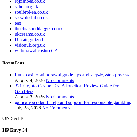
rojoshoes.co.uk
sahel.org.uk
soulbroken.co.uk
ssswalesltd.co.uk
test
thecloakanddagger.co.uk
ukcreams.co.uk
Uncategorized
visionuk.org.uk
withdrawal casino CA
Recent Posts
Luna casino withdrawal guide tips and step-by-step process
August 4, 2026
No Comments
321 Crypto Casino Test A Practical Review Guide for
Gamblers
August 3, 2026
No Comments
gamcare scotland Help and support for responsible gambling
July 28, 2026
No Comments
ON SALE
HP Envy 34