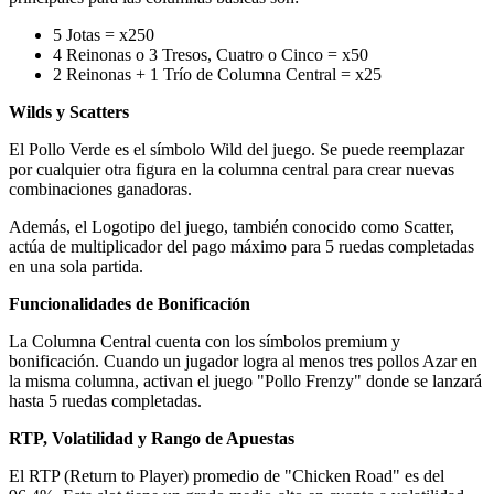
5 Jotas = x250
4 Reinonas o 3 Tresos, Cuatro o Cinco = x50
2 Reinonas + 1 Trío de Columna Central = x25
Wilds y Scatters
El Pollo Verde es el símbolo Wild del juego. Se puede reemplazar
por cualquier otra figura en la columna central para crear nuevas
combinaciones ganadoras.
Además, el Logotipo del juego, también conocido como Scatter,
actúa de multiplicador del pago máximo para 5 ruedas completadas
en una sola partida.
Funcionalidades de Bonificación
La Columna Central cuenta con los símbolos premium y
bonificación. Cuando un jugador logra al menos tres pollos Azar en
la misma columna, activan el juego "Pollo Frenzy" donde se lanzará
hasta 5 ruedas completadas.
RTP, Volatilidad y Rango de Apuestas
El RTP (Return to Player) promedio de "Chicken Road" es del