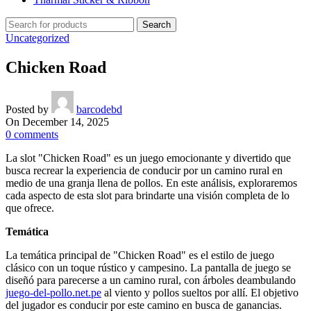
Search
Uncategorized
Chicken Road
Posted by
barcodebd
On December 14, 2025
0
comments
La slot "Chicken Road" es un juego emocionante y divertido que
busca recrear la experiencia de conducir por un camino rural en
medio de una granja llena de pollos. En este análisis, exploraremos
cada aspecto de esta slot para brindarte una visión completa de lo
que ofrece.
Temática
La temática principal de "Chicken Road" es el estilo de juego
clásico con un toque rústico y campesino. La pantalla de juego se
diseñó para parecerse a un camino rural, con árboles deambulando
juego-del-pollo.net.pe
al viento y pollos sueltos por allí. El objetivo
del jugador es conducir por este camino en busca de ganancias.