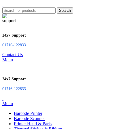
Search
24x7 Support
01716-122833
Contact Us
Menu
24x7 Support
01716-122833
Menu
Barcode Printer
Barcode Scanner
Printer Head & Parts
Tharmal Sticker & Ribbon