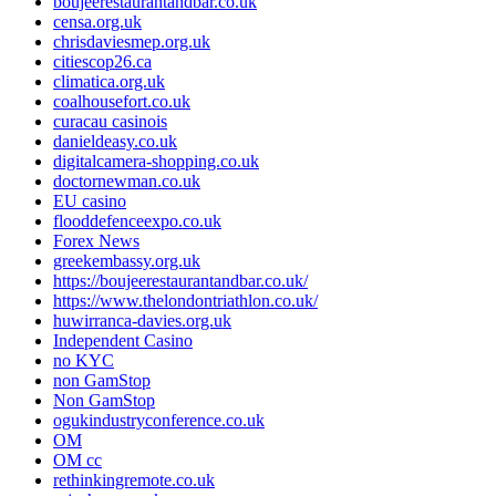
boujeerestaurantandbar.co.uk
censa.org.uk
chrisdaviesmep.org.uk
citiescop26.ca
climatica.org.uk
coalhousefort.co.uk
curacau casinois
danieldeasy.co.uk
digitalcamera-shopping.co.uk
doctornewman.co.uk
EU casino
flooddefenceexpo.co.uk
Forex News
greekembassy.org.uk
https://boujeerestaurantandbar.co.uk/
https://www.thelondontriathlon.co.uk/
huwirranca-davies.org.uk
Independent Casino
no KYC
non GamStop
Non GamStop
ogukindustryconference.co.uk
OM
OM cc
rethinkingremote.co.uk