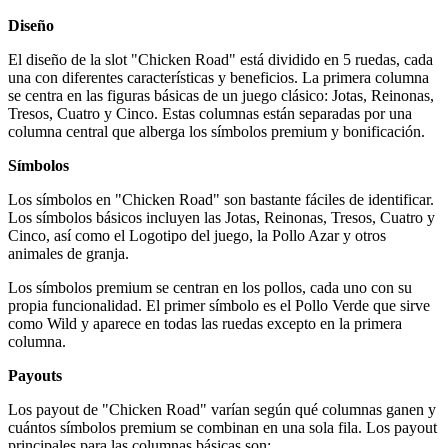
Diseño
El diseño de la slot "Chicken Road" está dividido en 5 ruedas, cada
una con diferentes características y beneficios. La primera columna
se centra en las figuras básicas de un juego clásico: Jotas, Reinonas,
Tresos, Cuatro y Cinco. Estas columnas están separadas por una
columna central que alberga los símbolos premium y bonificación.
Símbolos
Los símbolos en "Chicken Road" son bastante fáciles de identificar.
Los símbolos básicos incluyen las Jotas, Reinonas, Tresos, Cuatro y
Cinco, así como el Logotipo del juego, la Pollo Azar y otros
animales de granja.
Los símbolos premium se centran en los pollos, cada uno con su
propia funcionalidad. El primer símbolo es el Pollo Verde que sirve
como Wild y aparece en todas las ruedas excepto en la primera
columna.
Payouts
Los payout de "Chicken Road" varían según qué columnas ganen y
cuántos símbolos premium se combinan en una sola fila. Los payout
principales para las columnas básicas son: