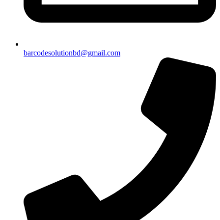
barcodesolutionbd@gmail.com