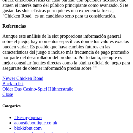
atraen el interés tanto del público principiante como avanzado. Si te
gustan las slots clásicas pero quieres una experiencia fresca,
"Chicken Road" es un candidato serio para tu consideración.
Referencias
Aunque este análisis de la slot proporciona información general
sobre el juego, hay momentos específicos donde los valores exactos
pueden variar. Es posible que haya cambios futuros en las
características del juego o incluso más frecuencia de pago promedio
por parte del desarrollador del producto. Por lo tanto, siempre es
mejor consultar fuentes directas como la página oficial de juego para
asegurarte de obtener información precisa sobre ""
Newer
Chicken Road
Back to list
Older
Das Casino-Spiel Hühnerstraße
Close
Categories
! Без рубрики
acousticboutique.co.uk
blokkfont.com