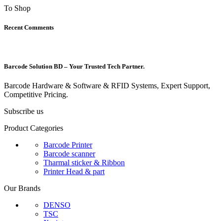
To Shop
Recent Comments
Barcode Solution BD – Your Trusted Tech Partner.
Barcode Hardware & Software & RFID Systems, Expert Support,
Competitive Pricing.
Subscribe us
Product Categories
Barcode Printer
Barcode scanner
Tharmal sticker & Ribbon
Printer Head & part
Our Brands
DENSO
TSC