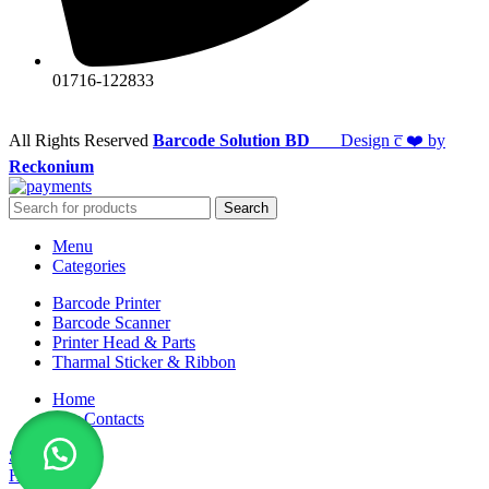
01716-122833
All Rights Reserved
Barcode Solution BD
Design c̅ ❤️ by
Reckonium
Search
Menu
Categories
Barcode Printer
Barcode Scanner
Printer Head & Parts
Tharmal Sticker & Ribbon
Home
Our Contacts
Sidebar
Home