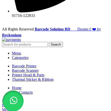
01716-122833
All Rights Reserved
Barcode Solution BD
Design c̅ ❤️ by
Reckonium
Search
Menu
Categories
Barcode Printer
Barcode Scanner
Printer Head & Parts
Tharmal Sticker & Ribbon
Home
Our Contacts
Sidebar
Home
Menu