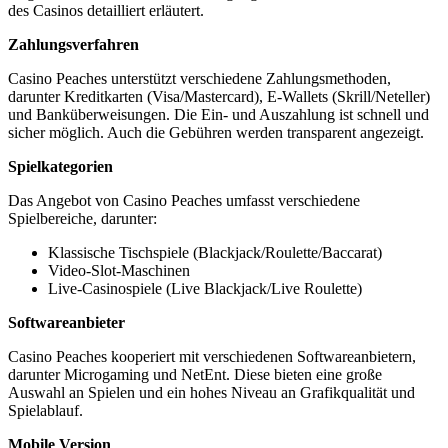
des Casinos detailliert erläutert.
Zahlungsverfahren
Casino Peaches unterstützt verschiedene Zahlungsmethoden,
darunter Kreditkarten (Visa/Mastercard), E-Wallets (Skrill/Neteller)
und Banküberweisungen. Die Ein- und Auszahlung ist schnell und
sicher möglich. Auch die Gebühren werden transparent angezeigt.
Spielkategorien
Das Angebot von Casino Peaches umfasst verschiedene
Spielbereiche, darunter:
Klassische Tischspiele (Blackjack/Roulette/Baccarat)
Video-Slot-Maschinen
Live-Casinospiele (Live Blackjack/Live Roulette)
Softwareanbieter
Casino Peaches kooperiert mit verschiedenen Softwareanbietern,
darunter Microgaming und NetEnt. Diese bieten eine große
Auswahl an Spielen und ein hohes Niveau an Grafikqualität und
Spielablauf.
Mobile Version