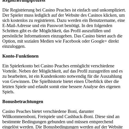
Registrierungsprozess
Die Registrierung bei Casino Peaches ist einfach und unkompliziert.
Der Spieler muss lediglich auf der Website des Casinos klicken, um
sich kostenlos zu registrieren. Dazu werden ein Benutzername, eine
E-Mail-Adresse und ein Passwort benötigt. In den folgenden
Schritten gibt es die Möglichkeit, das Profil auszufüllen und
persönliche Informationen einzugeben. Das Casino bietet auch die
Option, mit sozialen Medien wie Facebook oder Google+ direkt
einzuloggen.
Konto-Funktionen
Ein Spielerkonto bei Casino Peaches ermöglicht verschiedene
Vorteile. Neben der Möglichkeit, auf das Profil zuzugreifen und es
zu bearbeiten, ist ein Kundenkonto notwendig für die Auszahlung
von Gewinnen. Die Spielhistorie bietet einen Überblick über die
letzten Spiele und erlaubt somit eine bessere Analyse des eigenen
Spiels.
Bonusbetrachtungen
Casino Peaches bietet verschiedene Boni, darunter
Willkommensboni, Freispiele und Cashback-Boni. Diese sind an
bestimmte Bedingungen gebunden und müssen entsprechend
eingelöst werden. Die Bonusbedingungen werden auf der Website