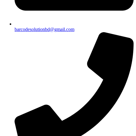
barcodesolutionbd@gmail.com