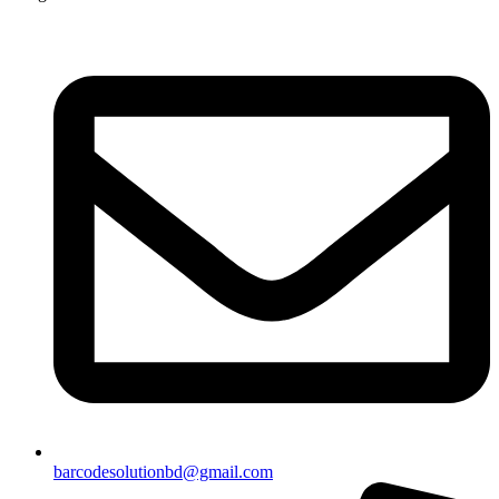
barcodesolutionbd@gmail.com