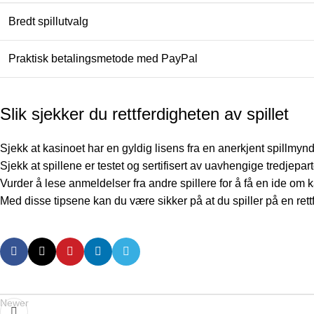
Bredt spillutvalg
Praktisk betalingsmetode med PayPal
Slik sjekker du rettferdigheten av spillet
Sjekk at kasinoet har en gyldig lisens fra en anerkjent spillmyn
Sjekk at spillene er testet og sertifisert av uavhengige tredjeparte
Vurder å lese anmeldelser fra andre spillere for å få en ide o
Med disse tipsene kan du være sikker på at du spiller på en rettfe
Newer