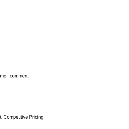
time I comment.
 Competitive Pricing.