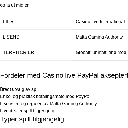
og ta ut midler.
EIER:
Casino live International
LISENS:
Malta Gaming Authority
TERRITORIER:
Globalt, unntatt land me
Fordeler med Casino live PayPal aksepter
Bredt utvalg av spill
Enkel og praktisk betalingsmåte med PayPal
Lisensiert og regulert av Malta Gaming Authority
Live dealer spill tilgjengelig
Typer spill tilgjengelig