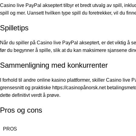
Casino live PayPal akseptert tilbyr et bredt utvalg av spill, inkl
spill og mer. Uansett hvilken type spill du foretrekker, vil du f
Spilletips
Når du spiller på Casino live PayPal akseptert, er det viktig å set
før du begynner å spille, slik at du kan maksimere sjansene dine
Sammenligning med konkurrenter
I forhold til andre online kasino plattformer, skiller Casino live
grensesnitt og praktiske
https://casinopånorsk.net
betalingsmetod
dette definitivt verdt å prøve.
Pros og cons
PROS