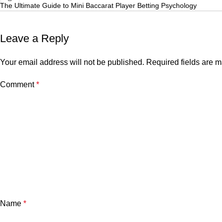
The Ultimate Guide to Mini Baccarat Player Betting Psychology
Leave a Reply
Your email address will not be published.
Required fields are 
Comment
*
Name
*