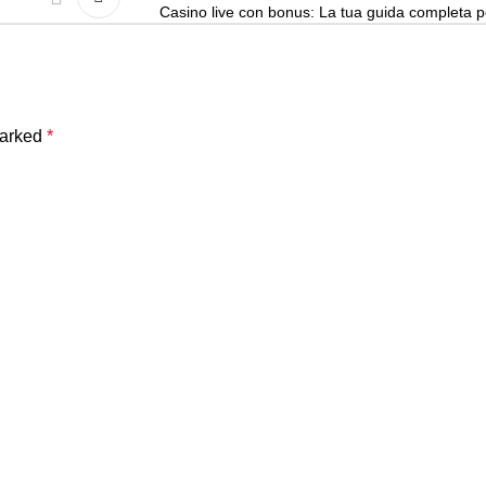
Casino live con bonus: La tua guida completa p
marked
*