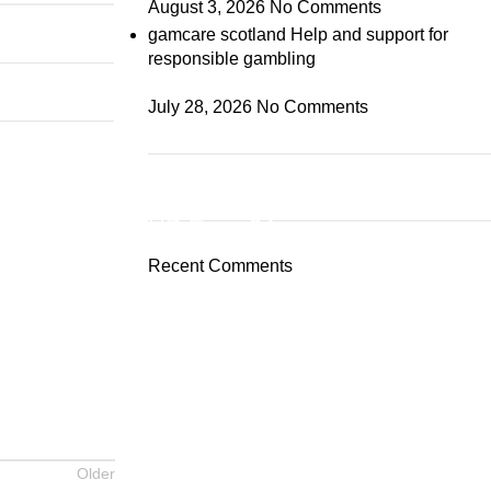
August 3, 2026
No Comments
gamcare scotland Help and support for
responsible gambling
July 28, 2026
No Comments
ON SALE
HP Envy 34
Recent Comments
To Shop
Older