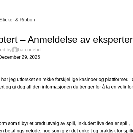
Sticker & Ribbon
UNCATEGORIZED
ptert – Anmeldelse av eksperte
ed by
barcodebd
December 29, 2025
ar jeg utforsket en rekke forskjellige kasinoer og plattformer. I
ert og gi deg all den informasjonen du trenger for å ta en velinfo
 som tilbyr et bredt utvalg av spill, inkludert live dealer spill,
 betalingsmetode, noe som gjør det enkelt og praktisk for spille