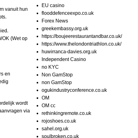
EU casino
om vanuit hun
flooddefenceexpo.co.uk
ts.
Forex News
greekembassy.org.uk
ied.
https://boujeerestaurantandbar.co.uk/
 WOK (Wet op
https://www.thelondontriathlon.co.uk/
huwirranca-davies.org.uk
Independent Casino
no KYC
rs en
Non GamStop
edig
non GamStop
ogukindustryconference.co.uk
OM
rdelijk wordt
OM cc
maanvragen via
rethinkingremote.co.uk
rojoshoes.co.uk
sahel.org.uk
soulbroken.co.uk