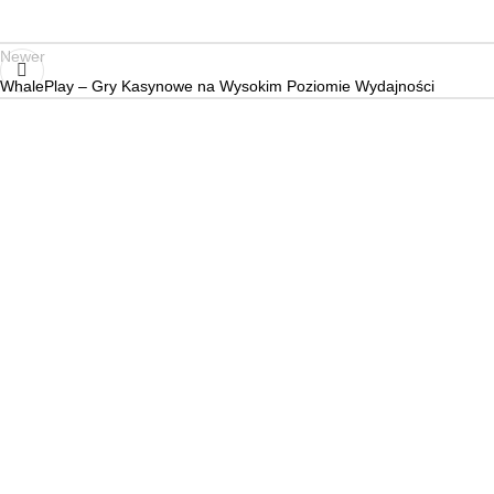
Newer
WhalePlay – Gry Kasynowe na Wysokim Poziomie Wydajności