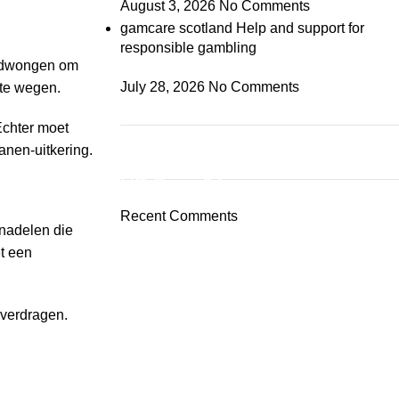
August 3, 2026
No Comments
gamcare scotland Help and support for
responsible gambling
 gedwongen om
July 28, 2026
No Comments
 te wegen.
 Echter moet
nen-uitkering.
ON SALE
HP Envy 34
Recent Comments
To Shop
 nadelen die
t een
overdragen.