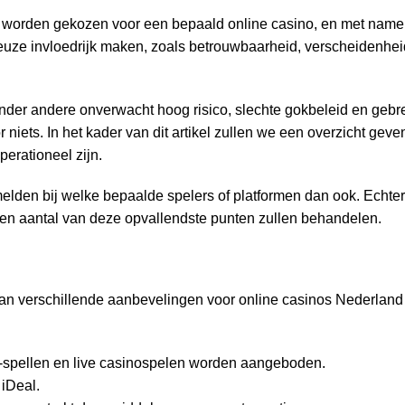
n worden gekozen voor een bepaald online casino, en met name 
keuze invloedrijk maken, zoals betrouwbaarheid, verscheidenhe
nder andere onverwacht hoog risico, slechte gokbeleid en gebr
or niets. In het kader van dit artikel zullen we een overzicht gev
erationeel zijn.
lden bij welke bepaalde spelers of platformen dan ook. Echte
 een aantal van deze opvallendste punten zullen behandelen.
van verschillende aanbevelingen voor online casinos Nederland
t-spellen en live casinospelen worden aangeboden.
 iDeal.