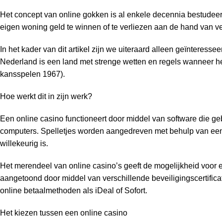
Het concept van online gokken is al enkele decennia bestudee
eigen woning geld te winnen of te verliezen aan de hand van vers
In het kader van dit artikel zijn we uiteraard alleen geïnteress
Nederland is een land met strenge wetten en regels wanneer h
kansspelen 1967).
Hoe werkt dit in zijn werk?
Een online casino functioneert door middel van software die ge
computers. Spelletjes worden aangedreven met behulp van ee
willekeurig is.
Het merendeel van online casino’s geeft de mogelijkheid voor e
aangetoond door middel van verschillende beveiligingscertifi
online betaalmethoden als iDeal of Sofort.
Het kiezen tussen een online casino