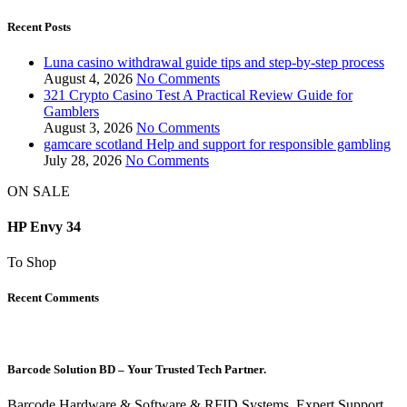
Recent Posts
Luna casino withdrawal guide tips and step-by-step process
August 4, 2026
No Comments
321 Crypto Casino Test A Practical Review Guide for
Gamblers
August 3, 2026
No Comments
gamcare scotland Help and support for responsible gambling
July 28, 2026
No Comments
ON SALE
HP Envy 34
To Shop
Recent Comments
Barcode Solution BD – Your Trusted Tech Partner.
Barcode Hardware & Software & RFID Systems, Expert Support,