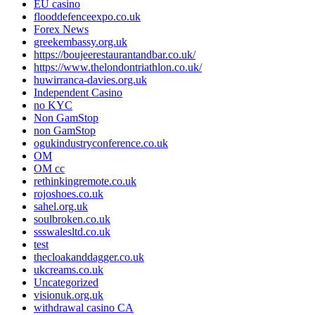
EU casino
flooddefenceexpo.co.uk
Forex News
greekembassy.org.uk
https://boujeerestaurantandbar.co.uk/
https://www.thelondontriathlon.co.uk/
huwirranca-davies.org.uk
Independent Casino
no KYC
Non GamStop
non GamStop
ogukindustryconference.co.uk
OM
OM cc
rethinkingremote.co.uk
rojoshoes.co.uk
sahel.org.uk
soulbroken.co.uk
ssswalesltd.co.uk
test
thecloakanddagger.co.uk
ukcreams.co.uk
Uncategorized
visionuk.org.uk
withdrawal casino CA