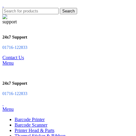
Search
24x7 Support
01716-122833
Contact Us
Menu
24x7 Support
01716-122833
Menu
Barcode Printer
Barcode Scanner
Printer Head & Parts
Tharmal Sticker & Ribbon