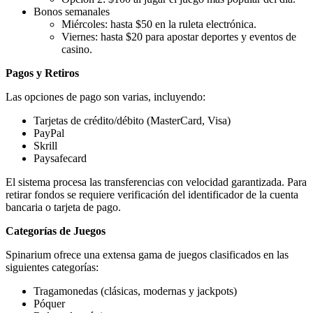
Bonos semanales
Miércoles: hasta $50 en la ruleta electrónica.
Viernes: hasta $20 para apostar deportes y eventos de
casino.
Pagos y Retiros
Las opciones de pago son varias, incluyendo:
Tarjetas de crédito/débito (MasterCard, Visa)
PayPal
Skrill
Paysafecard
El sistema procesa las transferencias con velocidad garantizada. Para
retirar fondos se requiere verificación del identificador de la cuenta
bancaria o tarjeta de pago.
Categorías de Juegos
Spinarium ofrece una extensa gama de juegos clasificados en las
siguientes categorías:
Tragamonedas (clásicas, modernas y jackpots)
Póquer