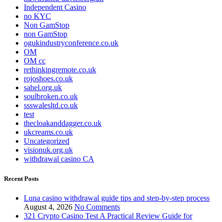
Independent Casino
no KYC
Non GamStop
non GamStop
ogukindustryconference.co.uk
OM
OM cc
rethinkingremote.co.uk
rojoshoes.co.uk
sahel.org.uk
soulbroken.co.uk
ssswalesltd.co.uk
test
thecloakanddagger.co.uk
ukcreams.co.uk
Uncategorized
visionuk.org.uk
withdrawal casino CA
Recent Posts
Luna casino withdrawal guide tips and step-by-step process
August 4, 2026
No Comments
321 Crypto Casino Test A Practical Review Guide for