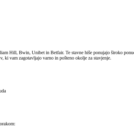
lliam Hill, Bwin, Unibet in Betfair. Te stavne hiše ponujajo široko pon
v, ki vam zagotavljajo varno in pošteno okolje za stavjenje.
ruda
korakom: