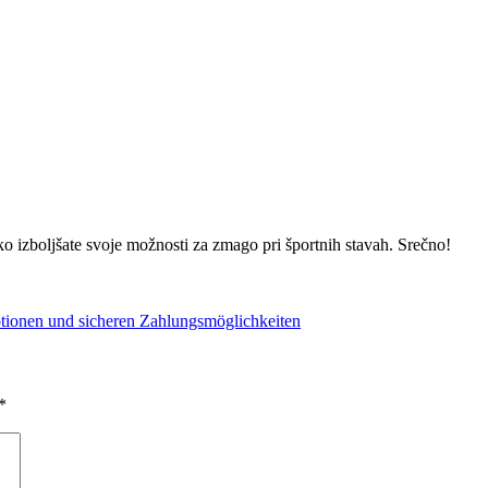
o izboljšate svoje možnosti za zmago pri športnih stavah. Srečno!
ptionen und sicheren Zahlungsmöglichkeiten
*