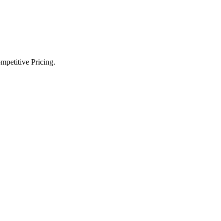
petitive Pricing.