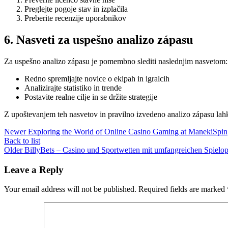
Preglejte pogoje stav in izplačila
Preberite recenzije uporabnikov
6. Nasveti za uspešno analizo zápasu
Za uspešno analizo zápasu je pomembno slediti naslednjim nasvetom:
Redno spremljajte novice o ekipah in igralcih
Analizirajte statistiko in trende
Postavite realne cilje in se držite strategije
Z upoštevanjem teh nasvetov in pravilno izvedeno analizo zápasu lahk
Newer
Exploring the World of Online Casino Gaming at ManekiSpin
Back to list
Older
BillyBets – Casino und Sportwetten mit umfangreichen Spielo
Leave a Reply
Your email address will not be published.
Required fields are marked