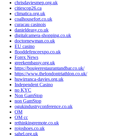
chrisdaviesmep.org.uk
citiescop26.ca
climatica.org.uk
coalhousefort.co.uk
curacau casinois
danieldeasy.co.uk
digitalcamera-shopping.co.uk
doctornewman.co.uk
EU casino
flooddefenceexpo.co.uk
Forex News
greekembassy.org.uk
https://boujeerestaurantandbar.co.uk/
https://www.thelondontriathlon.co.uk/
huwirranca-davies.org.uk
Independent Casino
no KYC
Non GamStop
non GamStop
ogukindustryconference.co.uk
OM
OM cc
rethinkingremote.co.uk
rojoshoes.co.uk
sahel.org.uk