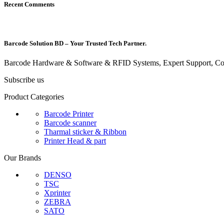
Recent Comments
Barcode Solution BD – Your Trusted Tech Partner.
Barcode Hardware & Software & RFID Systems, Expert Support, Com
Subscribe us
Product Categories
Barcode Printer
Barcode scanner
Tharmal sticker & Ribbon
Printer Head & part
Our Brands
DENSO
TSC
Xprinter
ZEBRA
SATO