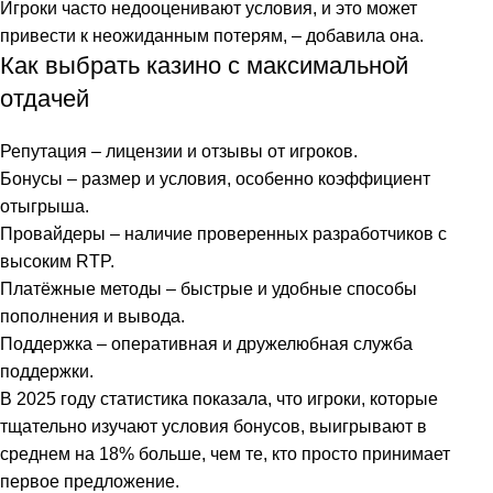
Игроки часто недооценивают условия, и это может
привести к неожиданным потерям, – добавила она.
Как выбрать казино с максимальной
отдачей
Репутация – лицензии и отзывы от игроков.
Бонусы – размер и условия, особенно коэффициент
отыгрыша.
Провайдеры – наличие проверенных разработчиков с
высоким RTP.
Платёжные методы – быстрые и удобные способы
пополнения и вывода.
Поддержка – оперативная и дружелюбная служба
поддержки.
В 2025 году статистика показала, что игроки, которые
тщательно изучают условия бонусов, выигрывают в
среднем на 18% больше, чем те, кто просто принимает
первое предложение.