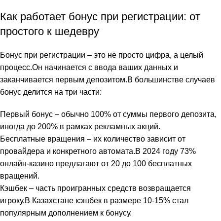
Как работает бонус при регистрации: от
простого к шедевру
Бонус при регистрации – это не просто цифра, а целый
процесс.Он начинается с ввода ваших данных и
заканчивается первым депозитом.В большинстве случаев
бонус делится на три части:
Первый бонус – обычно 100% от суммы первого депозита,
иногда до 200% в рамках рекламных акций.
Бесплатные вращения – их количество зависит от
провайдера и конкретного автомата.В 2024 году 73%
онлайн‑казино предлагают от 20 до 100 бесплатных
вращений.
Кэшбек – часть проигранных средств возвращается
игроку.В Казахстане кэшбек в размере 10-15% стал
популярным дополнением к бонусу.