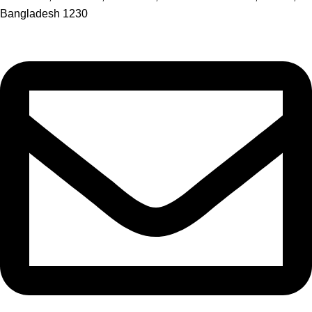
Bangladesh 1230