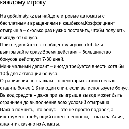
каждому игроку
На
gp8almaty.kz
вы найдете игровые автоматы с
бесплатными вращениями и кэшбеком.Коэффициент
отыгрыша – сколько раз нужно поставить, чтобы получить
выгоду от бонуса.
Присоединяйтесь к сообществу игроков
krb.kz
и
выигрывайте сразу.Время действия – большинство
бонусов действуют 7-30 дней.
Минимальный депозит – иногда требуется внести хотя бы
10 $ для активации бонуса.
Ограничения по ставкам – в некоторых казино нельзя
ставить более 1 $ на один спин, если вы используете бонус.
Вывод средств – даже при выигрыше вывод может быть
ограничен до выполнения всех условий отыгрыша.
Важно помнить, что бонус – это не просто подарок, а
инструмент, требующий ответственности, – сказала Алия,
аналитик казино из Алматы.