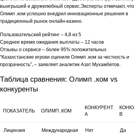
выигрышей и дружелюбный сервис.Эксперты отмечают, что
Олимп .ком успешно внедрил инновационные решения в
традиционный рынок онлайн‑казино.
Пользовательский рейтинг – 4,8 из 5
Среднее время ожидания выплаты – 12 часов
Отзывы о сервисе – более 95% положительных
“Казахстанские игроки оценили Олимп .ком за честность и
прозрачность”, – заявляет аналитик Азат Мухамбетов.
Таблица сравнения: Олимп .ком vs
конкуренты
КОНКУРЕНТ
КОНК
ПОКАЗАТЕЛЬ
ОЛИМП .КОМ
A
B
Лицензия
Международная
Нет
Да