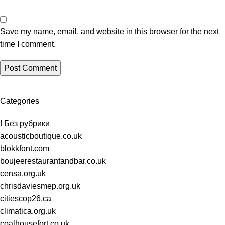
Save my name, email, and website in this browser for the next
time I comment.
Categories
! Без рубрики
acousticboutique.co.uk
blokkfont.com
boujeerestaurantandbar.co.uk
censa.org.uk
chrisdaviesmep.org.uk
citiescop26.ca
climatica.org.uk
coalhousefort.co.uk