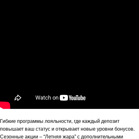
Гибкие программы лояльности, где каждый депозит
повышает ваш статус и открывает новые уровни бонусов.
Сезонные акции – “Летняя жара” с дополнительными