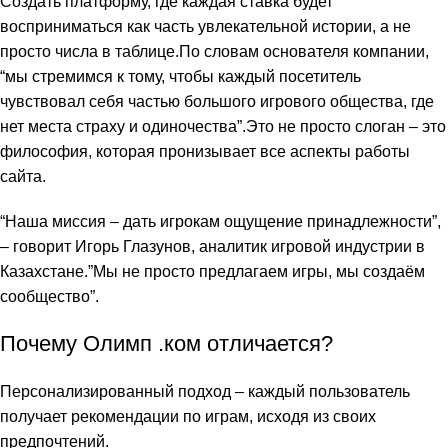
Создать платформу, где каждая ставка будет
восприниматься как часть увлекательной истории, а не
просто числа в таблице.По словам основателя компании,
“мы стремимся к тому, чтобы каждый посетитель
чувствовал себя частью большого игрового общества, где
нет места страху и одиночества”.Это не просто слоган – это
философия, которая пронизывает все аспекты работы
сайта.
“Наша миссия – дать игрокам ощущение принадлежности”,
– говорит Игорь Глазунов, аналитик игровой индустрии в
Казахстане.”Мы не просто предлагаем игры, мы создаём
сообщество”.
Почему Олимп .ком отличается?
Персонализированный подход – каждый пользователь
получает рекомендации по играм, исходя из своих
предпочтений.