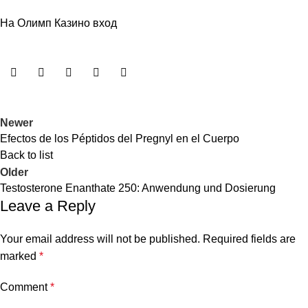
На Олимп Казино вход
Newer
Efectos de los Péptidos del Pregnyl en el Cuerpo
Back to list
Older
Testosterone Enanthate 250: Anwendung und Dosierung
Leave a Reply
Your email address will not be published.
Required fields are
marked
*
Comment
*