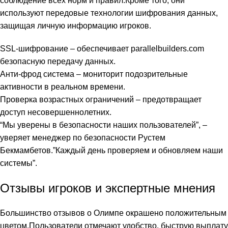
соблюдение всех норм и правил.Кроме того, они
используют передовые технологии шифрования данных,
защищая личную информацию игроков.
SSL‑шифрование – обеспечивает
parallelbuilders.com
безопасную передачу данных.
Анти‑фрод система – мониторит подозрительные
активности в реальном времени.
Проверка возрастных ограничений – предотвращает
доступ несовершеннолетних.
“Мы уверены в безопасности наших пользователей”, –
уверяет менеджер по безопасности Рустем
Бекмамбетов.”Каждый день проверяем и обновляем наши
системы”.
Отзывы игроков и экспертные мнения
Большинство отзывов о Олимпе окрашено положительным
цветом.Пользователи отмечают удобство, быструю выплату