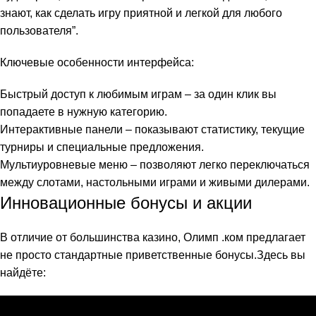
знают, как сделать игру приятной и легкой для любого
пользователя”.
Ключевые особенности интерфейса:
Быстрый доступ к любимым играм – за один клик вы
попадаете в нужную категорию.
Интерактивные панели – показывают статистику, текущие
турниры и специальные предложения.
Мультиуровневые меню – позволяют легко переключаться
между слотами, настольными играми и живыми дилерами.
Инновационные бонусы и акции
В отличие от большинства казино, Олимп .ком предлагает
не просто стандартные приветственные бонусы.Здесь вы
найдёте: