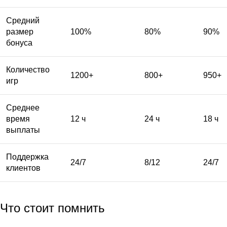
Средний
размер
100%
80%
90%
бонуса
Количество
1200+
800+
950+
игр
Среднее
время
12 ч
24 ч
18 ч
выплаты
Поддержка
24/7
8/12
24/7
клиентов
Что стоит помнить