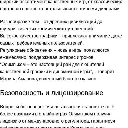
широкий ассортимент качественных игр, от классических
слотов до сложных настольных игр с живыми дилерами.
Разнообразие тем – от древних цивилизаций до
футуристических космических путешествий.
Высокое качество графики – привлекают внимание даже
самых требовательных пользователей.
Регулярные обновления – новые игры появляются
ежемесячно, поддерживая интерес игроков.
“Олимп .ком – это настоящий рай для любителей
качественной графики и динамичной игры”, – говорит
Марина Аманова, известный блогер о казино.
Безопасность и лицензирование
Вопросы безопасности и легальности становятся всё
более важными в онлайн‑играх.Олимп .ком получил
лицензию от международного регулятора, гарантируя