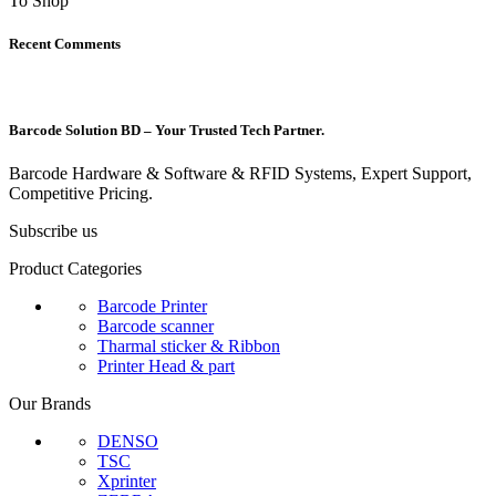
To Shop
Recent Comments
Barcode Solution BD – Your Trusted Tech Partner.
Barcode Hardware & Software & RFID Systems, Expert Support,
Competitive Pricing.
Subscribe us
Product Categories
Barcode Printer
Barcode scanner
Tharmal sticker & Ribbon
Printer Head & part
Our Brands
DENSO
TSC
Xprinter