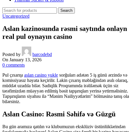
Search
Uncategorized
Aslan kazinosunda rəsmi saytında onlayn
real pul oynayın casino
Posted by
barcodebd
On January 13, 2026
0
comments
Pul çıxarışı
aslan casino yukle
sorğuları adətən 5 iş günü ərzində və
komissiyasız həyata keçirilir. Lakin çıxarış məbləğindən asılı olaraq,
müddət uzadıla bilər. Sadiqlik Proqramında irəliləmək üçün siz
tərəfimizdən müəyyən edilmiş bəsit tapşırıqları yerinə yetirməlisiniz.
Tapşırıqların siyahısı ilə “Mənim Nailiyyətlərim” bölməsinə tanış ola
bilərsiniz.
Aslan Casino: Rəsmi Səhifə və Güzgü
Bu gün aramıza qatılın və klubumuzun eksklüziv üstünlüklərindən
faydalanmağa başlayın! Aslan Casino sizə fərqli bir kazino həyəcanı