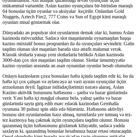
oyunlardandır. Ani uduşlar qazanmağı sevən oyunçular üçün
mükəmməl variantdır. Aslan kazino oyunçulara bir-birindən maraqlı
64 bonuslar üçün oyunlar və aksiyalar keçirilir. Onlardan Gold
Nuggets, Aztech Fire2, 777 Coins və Sun of Egypt kimi maraqlı
oyunları misal göstərmək olar.
Dünyadakı ən populyar slot oyunlarının demək olar ki, hamısı Aslan
kazinoda mövcuddur. Sadəcə slot maşınlarında oynamaqdan başqa
kazino müxtəlif bonus proqramları ilə də oyunçuları sevindirir. Gəlin
təqdim olunan slot maşınları barədə sizə ətraflı məlumat verək.
Klassik slotlarla yanaşı yeni slotlarlarla birlikdə Aslan kazinoda
3000-dən çox slot maşınları təqdim olunur. Slotlar ümumiyyətlə
kazino oyunları arasında ən asan oynanılan oyunlar hesab olunurlar.
Onlayn kazinoların çoxu bonusları həftə içində təqdim edir ki, bu da
həftə içi çox çalışan və əyləncəyə az vaxt ayıran oyunçular üçün
arzuolunan deyil. İşgüzar istifadəçilərimizi nəzərə alaraq, Aslan
Kazino aktivlik bonusunu həftəsonu – şənbə və bazar günlərində
verir. Yəni həftə içi məşğul olsanız belə, yalnız şənbə və bazar
günlərində sayta giriş edib mərc edərək kazinodan Gemhalla
oyununa 30 pulsuz spin əldə edə bilərsiniz. Həftəsonu aktivliyi
bonusu slot oyunlarından həzz almaq, turnirlərdə yer tutmaq və tez-
tez kazinoya baş çəkmək üçün oyunçulara təqdim olunur. Bonusu
qazanmaq üçün həftəsonunu gözləmək kifayətdir, sadəcə yadda
saxlayın ki, qazanılmış bonuslar hesabınıza bazar ertəsi oturacaqdır.
Qeyd olunduğu kimi burada əvvəlcədən təyin olunmuş mükafat