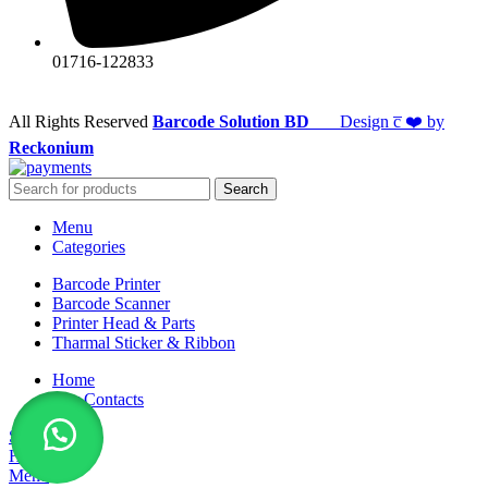
01716-122833
All Rights Reserved
Barcode Solution BD
Design c̅ ❤️ by
Reckonium
Search
Menu
Categories
Barcode Printer
Barcode Scanner
Printer Head & Parts
Tharmal Sticker & Ribbon
Home
Our Contacts
Sidebar
Home
Menu