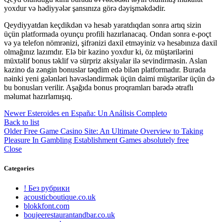
yoxdur və hədiyyələr şansınıza görə dəyişməkdədir.
Qeydiyyatdan keçdikdən və hesab yaratdıqdan sonra artıq sizin
üçün platformada oyunçu profili hazırlanacaq. Ondan sonra e-poçt
və ya telefon nömrənizi, şifrənizi daxil etməyiniz və hesabınıza daxil
olmağınız lazımdır. Elə bir kazino yoxdur ki, öz müştərilərini
müxtəlif bonus təklif və sürpriz aksiyalar ilə sevindirməsin. Aslan
kazino da zəngin bonuslar təqdim edə bilən platformadır. Burada
nəinki yeni gələnləri həvəsləndirmək üçün daimi müştərilər üçün də
bu bonusları verilir. Aşağıda bonus proqramları barədə ətraflı
məlumat hazırlamışıq.
Newer
Esteroides en España: Un Análisis Completo
Back to list
Older
Free Game Casino Site: An Ultimate Overview to Taking
Pleasure In Gambling Establishment Games absolutely free
Close
Categories
! Без рубрики
acousticboutique.co.uk
blokkfont.com
boujeerestaurantandbar.co.uk