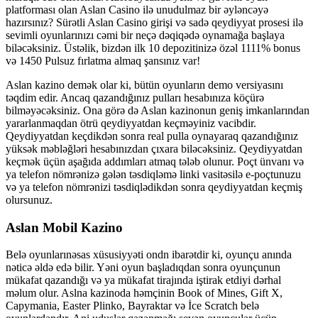
platforması olan Aslan Casino ilə unudulmaz bir əyləncəyə
hazırsınız? Sürətli Aslan Casino girişi və sadə qeydiyyat prosesi ilə
sevimli oyunlarınızı cəmi bir neçə dəqiqədə oynamağa başlaya
biləcəksiniz. Üstəlik, bizdən ilk 10 depozitinizə özəl 1111% bonus
və 1450 Pulsuz fırlatma almaq şansınız var!
Aslan kazino demək olar ki, bütün oyunların demo versiyasını
təqdim edir. Ancaq qazandığınız pulları hesabınıza köçürə
bilməyəcəksiniz. Ona görə də Aslan kazinonun geniş imkanlarından
yararlanmaqdan ötrü qeydiyyatdan keçməyiniz vacibdir.
Qeydiyyatdan keçdikdən sonra real pulla oynayaraq qazandığınız
yüksək məbləğləri hesabınızdan çıxara biləcəksiniz. Qeydiyyatdan
keçmək üçün aşağıda addımları atmaq tələb olunur. Poçt ünvanı və
ya telefon nömrənizə gələn təsdiqləmə linki vasitəsilə e-poçtunuzu
və ya telefon nömrənizi təsdiqlədikdən sonra qeydiyyatdan keçmiş
olursunuz.
Aslan Mobil Kazino
Belə oyunlarınəsas xüsusiyyəti ondn ibarətdir ki, oyunçu anında
nəticə əldə edə bilir. Yəni oyun başladıqdan sonra oyunçunun
mükafat qazandığı və ya mükafat tirajında iştirak etdiyi dərhal
məlum olur. Aslna kazinoda həmçinin Book of Mines, Gift X,
Capymania, Easter Plinko, Bayraktar və İce Scratch belə