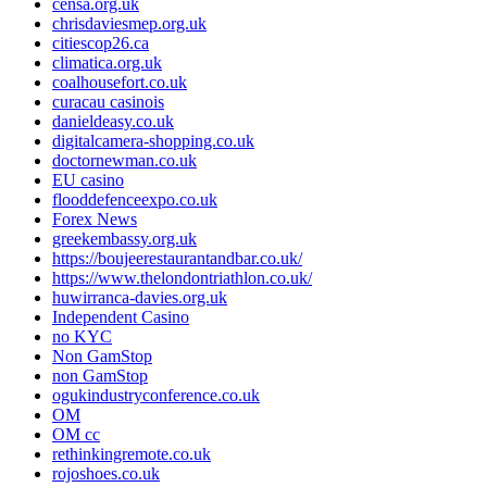
censa.org.uk
chrisdaviesmep.org.uk
citiescop26.ca
climatica.org.uk
coalhousefort.co.uk
curacau casinois
danieldeasy.co.uk
digitalcamera-shopping.co.uk
doctornewman.co.uk
EU casino
flooddefenceexpo.co.uk
Forex News
greekembassy.org.uk
https://boujeerestaurantandbar.co.uk/
https://www.thelondontriathlon.co.uk/
huwirranca-davies.org.uk
Independent Casino
no KYC
Non GamStop
non GamStop
ogukindustryconference.co.uk
OM
OM cc
rethinkingremote.co.uk
rojoshoes.co.uk